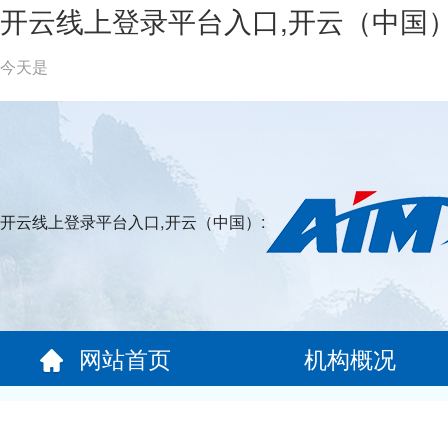
开云线上登录平台入口,开云（中国
今天是
开云线上登录平台入口,开云（中国）:
网站首页
机构概况
单位简介
信息公开
客户服务