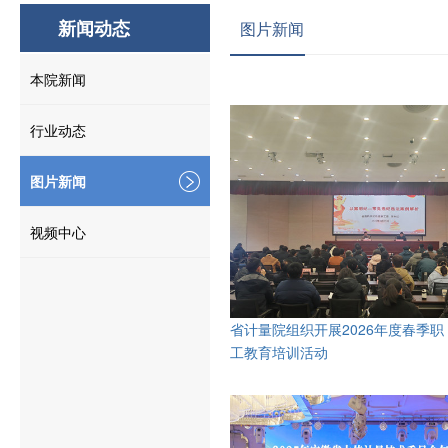
机构领导
通知公告
业务公告
新闻动态
图片新闻
组织架构
招标采购
收费公示
本院新闻
业务范围
预决算公开
联系我们
行业动态
成果荣誉
监督投诉
表单下载
图片新闻
专业ob欧宝委员会
服务平台
视频中心
省计量院组织开展2026年度春季职
工教育培训活动