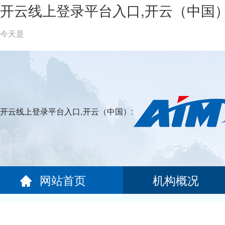
开云线上登录平台入口,开云（中国
今天是
开云线上登录平台入口,开云（中国）:
网站首页
机构概况
单位简介
信息公开
客户服务