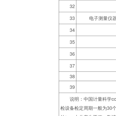
32
33
电子测量仪
34
35
36
37
38
39
说明：中国计量科学c
检设备检定周期一般为30