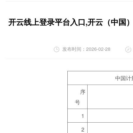
机构领导
通知公告
业务公告
组织架构
招标采购
收费公示
开云线上登录平台入口,开云（中国）:
业务范围
预决算公开
联系我们
成果荣誉
发布时间：2026-02-28
监督投诉
表单下载
专业ob欧宝委员会
服务平台
中国计量
序
号
1
2