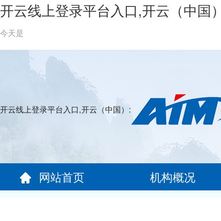
开云线上登录平台入口,开云（中国
今天是
开云线上登录平台入口,开云（中国）:
网站首页
机构概况
单位简介
信息公开
客户服务