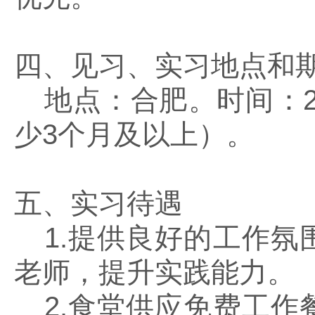
四、见习、实习地点
地点：合肥。时间
少3个月及以上）。
五、实习待遇
1.提供良好的工作氛围
老师，提升实践能力。
2.食堂供应免费工作餐