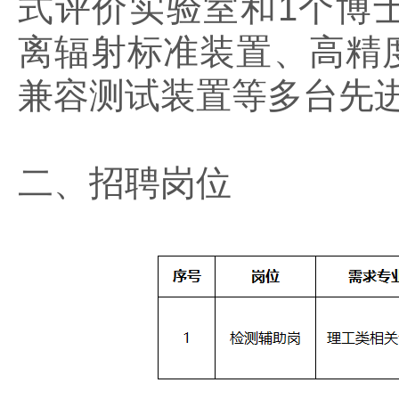
式评价实验室和1个博士
离辐射标准装置、高
兼容测试装置等多台先进实验
二、招聘岗位