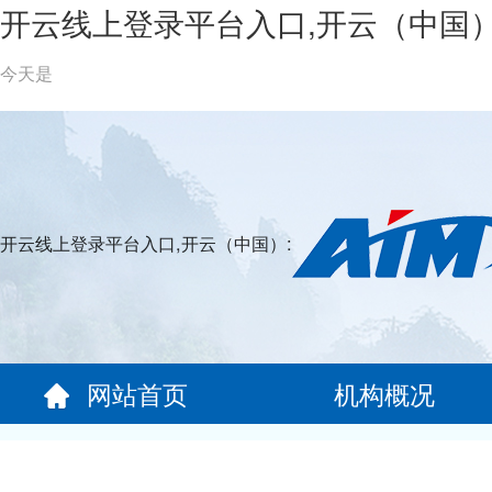
开云线上登录平台入口,开云（中国
今天是
开云线上登录平台入口,开云（中国）:
网站首页
机构概况
单位简介
信息公开
客户服务