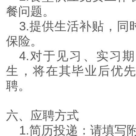
餐问题。
3.提供生活补贴，同
保险。
4.对于见习、
生，将在其毕业
聘。
六、应聘方式
1.简历投递：请填