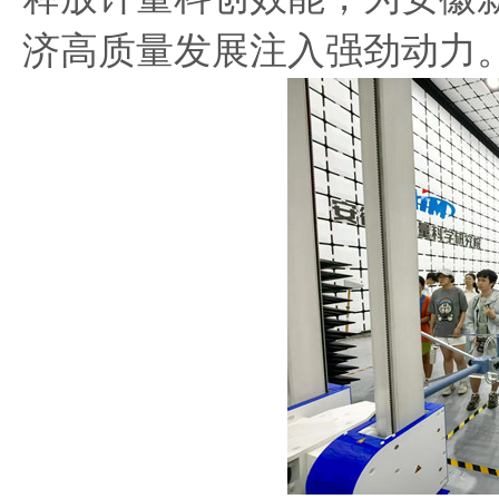
济高质量发展注入强劲动力