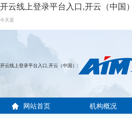
开云线上登录平台入口,开云（中国
今天是
开云线上登录平台入口,开云（中国）:
网站首页
机构概况
单位简介
信息公开
客户服务