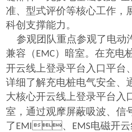
准、型式评价等核心工作
科创支撑能力。
参观团队重点参观了电动
兼容（
）暗室。在充
EMC
开云线上登录平台入口平台
详细了解充电桩电气安全、通信
大核心开云线上登录平台入口ob
室，通过观摩屏蔽吸波
了
、
电磁开云线
EMI
EMS