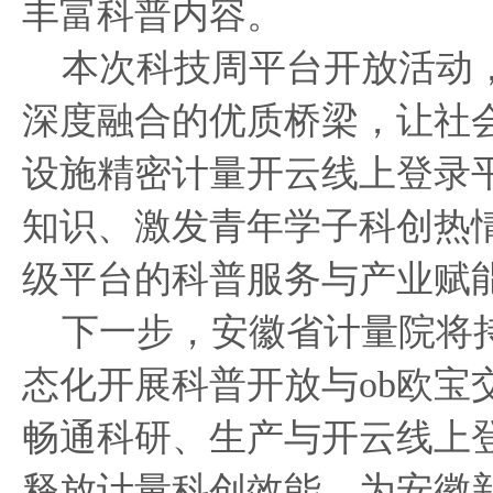
丰富科普内容。
本次科技周平台开放活动
深度融合的优质桥梁
设施精密计量开云线上登录平
知识、激发青年学子科创热
级平台的科普服务与产业赋能作用
下一步，安徽省计量院将
态化开展科普开放与ob欧宝交流活
畅通科研、生产与开云线上
释放计量科创效能，为安徽