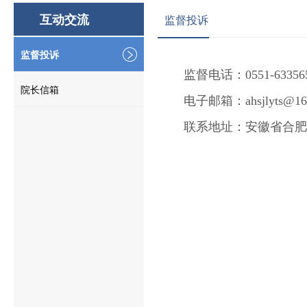
机构领导
通知公告
业务公告
互动交流
监督投诉
组织架构
招标采购
收费公示
监督投诉
监督电话：0551-633
业务范围
预决算公开
联系我们
院长信箱
电子邮箱：ahsjlyts@1
成果荣誉
监督投诉
表单下载
联系地址：安徽
专业ob欧宝委员会
服务平台